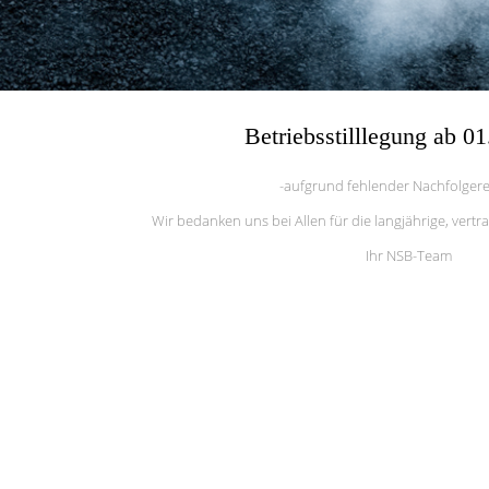
Betriebsstilllegung ab 0
-aufgrund fehlender Nachfolger
Wir bedanken uns bei Allen für die langjährige, ver
Ihr NSB-Team