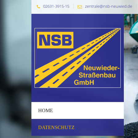
02631-3915-15
zentrale@nsb-neuwied.de
HOME
DATENSCHUTZ